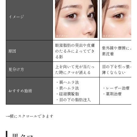
イメージ
眼窩脂肪の突出や皮膚
紫外線や摩擦によ
原因
のたるみによってでき
素沈着
る影
上を向いて光が当たっ
目の下を引っ張っ
見分け方
た時にクマが消える
薄くならない
・裏ハムラ法
・表ハムラ法
・レーザー治療
おすすめ施術
・経結膜脱脂
・薬剤治療
・目の下の脂肪注入
→横にスクロールできます
黒クマ