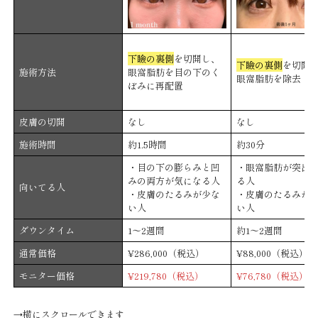
下瞼の裏側
を切開し、
下瞼の裏側
を切開
施術方法
眼窩脂肪を目の下のく
眼窩脂肪を除去
ぼみに再配置
皮膚の切開
なし
なし
施術時間
約1.5時間
約30分
・目の下の膨らみと凹
・眼窩脂肪が突出
みの両方が気になる人
る人
向いてる人
・皮膚のたるみが少な
・皮膚のたるみが
い人
い人
ダウンタイム
1〜2週間
約1〜2週間
通常価格
¥286,000（税込）
¥88,000（税込）
モニター価格
¥219,780（税込）
¥76,780（税込）
→横にスクロールできます