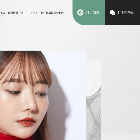
AIに質問
LINE予約
Q&A
採用情報
コラム
円戸統括院長の予約