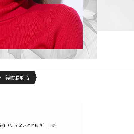
経結膜脱脂
脂術（切らないクマ取り）」が