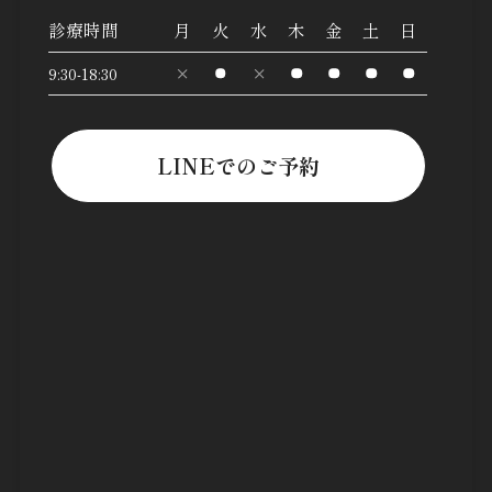
診療時間
月
火
水
木
金
土
日
9:30-18:30
LINEでのご予約