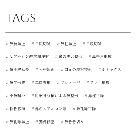
Tags
＃鼻翼挙上
＃目尻切開
＃鼻柱挙上
＃目頭切開
＃ヒアルロン酸溶解注射
＃鼻の美容整形
＃鼻唇角形成
＃鼻中隔延長
＃人中短縮
＃口元の美容整形
＃ボトックス
＃鼻尖形成
＃二重整形
＃プロテーゼ
＃タレ目形成
＃小鼻縮小
＃肋軟骨移植による鼻整形
＃鼻柱下降
＃軟骨移植
＃鼻のヒアルロン酸
＃鼻孔縁下降
＃鼻孔縁挙上
＃鷲鼻修正
＃鼻骨骨切り