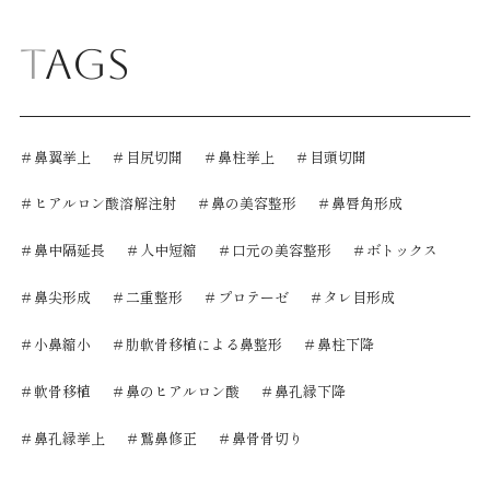
Tags
＃鼻翼挙上
＃目尻切開
＃鼻柱挙上
＃目頭切開
＃ヒアルロン酸溶解注射
＃鼻の美容整形
＃鼻唇角形成
＃鼻中隔延長
＃人中短縮
＃口元の美容整形
＃ボトックス
＃鼻尖形成
＃二重整形
＃プロテーゼ
＃タレ目形成
＃小鼻縮小
＃肋軟骨移植による鼻整形
＃鼻柱下降
＃軟骨移植
＃鼻のヒアルロン酸
＃鼻孔縁下降
＃鼻孔縁挙上
＃鷲鼻修正
＃鼻骨骨切り