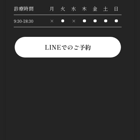
診療時間
月
火
水
木
金
土
日
9:30-18:30
LINEでのご予約