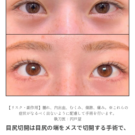
【リスク・副作用】腫れ、内出血、むくみ、傷跡、痛み。※これらの
症状がなるべく出ないように配慮して手術を行います。
執刀医：円戸望
目尻切開は目尻の端をメスで切開する手術で、