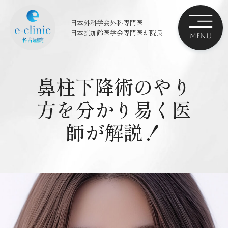
日本外科学会外科専門医
日本抗加齢医学会専門医
が院長
鼻柱下降術のやり
方を分かり易く医
師が解説！