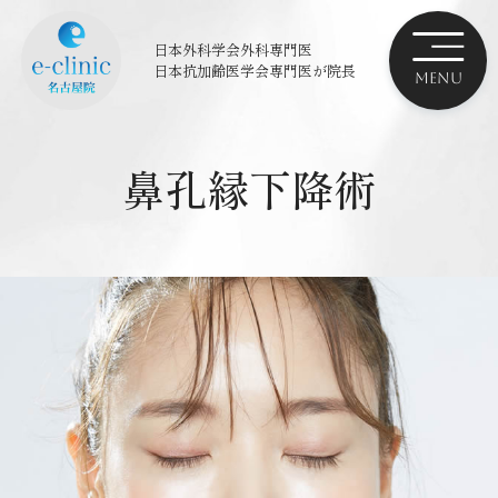
日本外科学会外科専門医
日本抗加齢医学会専門医
が院長
鼻孔縁下降術