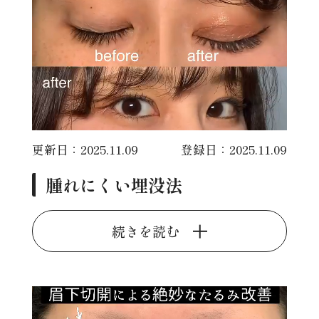
更新日：2025.11.09
登録日：2025.11.09
腫れにくい埋没法
続きを読む