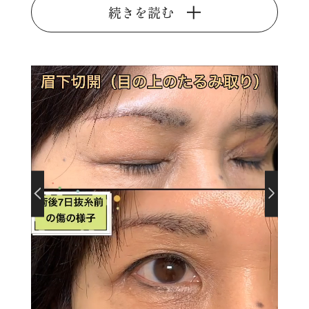
続きを読む