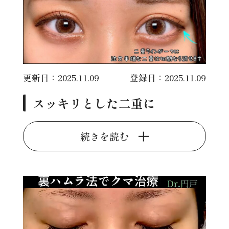
更新日：2025.11.09
登録日：2025.11.09
スッキリとした二重に
続きを読む