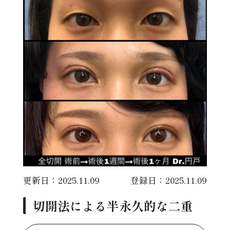
更新日：2025.11.09
登録日：2025.11.09
切開法による半永久的な二重