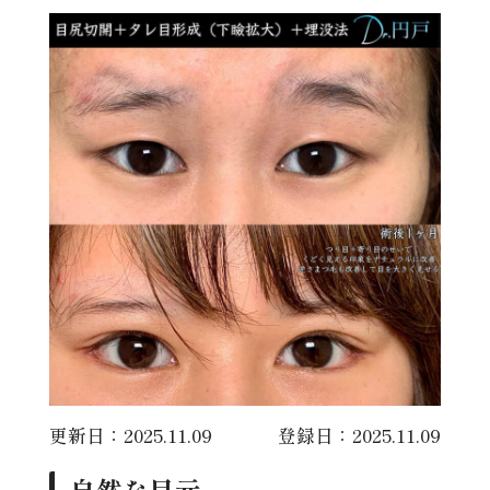
更新日：2025.11.09
登録日：2025.11.09
自然な目元