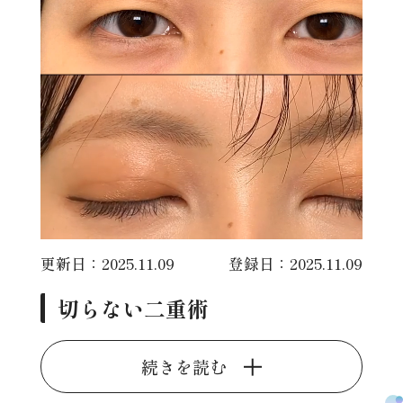
更新日：2025.11.09
登録日：2025.11.09
切らない二重術
続きを読む