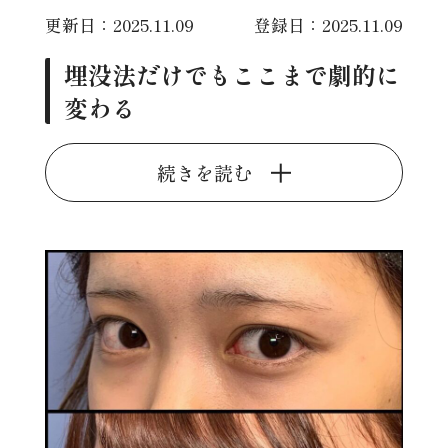
更新日：2025.11.09
登録日：2025.11.09
埋没法だけでもここまで劇的に
変わる
続きを読む