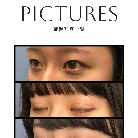
PICTURES
症例写真一覧