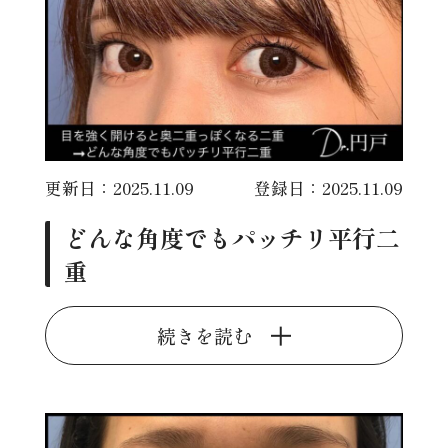
更新日：2025.11.09
登録日：2025.11.09
どんな角度でもパッチリ平行二
重
続きを読む