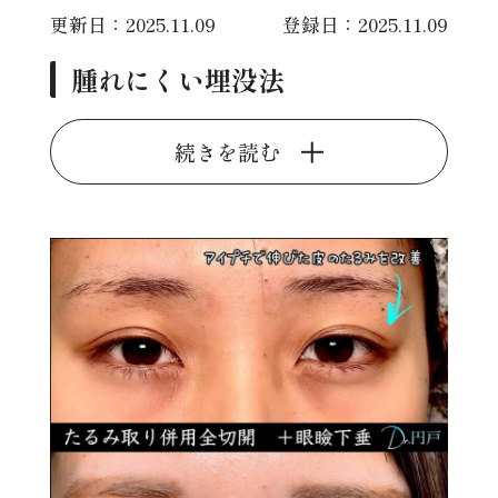
更新日：2025.11.09
登録日：2025.11.09
腫れにくい埋没法
続きを読む