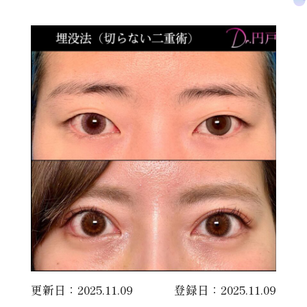
更新日：2025.11.09
登録日：2025.11.09