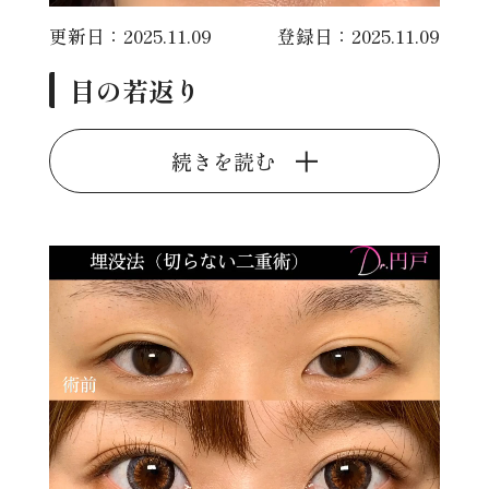
更新日：2025.11.09
登録日：2025.11.09
目の若返り
続きを読む