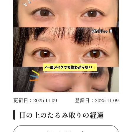
更新日：2025.11.09
登録日：2025.11.09
目の上のたるみ取りの経過