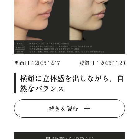
更新日：2025.12.17
登録日：2025.11.20
横顔に立体感を出しながら、自
然なバランス
続きを読む