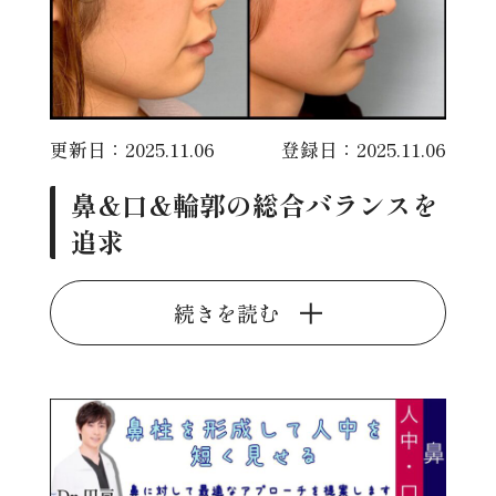
更新日：2025.11.06
登録日：2025.11.06
鼻&口&輪郭の総合バランスを
追求
続きを読む