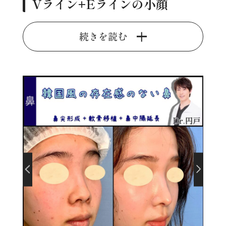
Vライン+Eラインの小顔
続きを読む