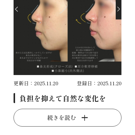
更新日：2025.11.20
登録日：2025.11.20
負担を抑えて自然な変化を
続きを読む