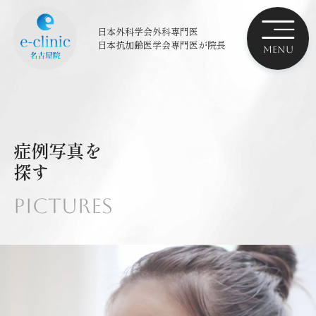
日本外科学会外科専門医
日本抗加齢医学会専門医
が院長
症例写真を
探す
Pictures