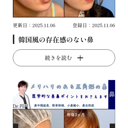
更新日：2025.11.06
登録日：2025.11.06
韓国風の存在感のない鼻
続きを読む