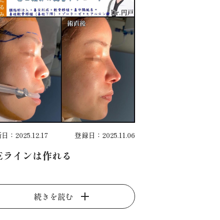
日：2025.12.17
登録日：2025.11.06
Eラインは作れる
続きを読む