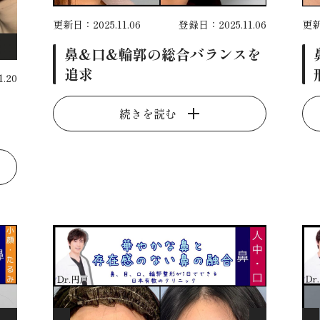
更新日：2025.11.06
登録日：2025.11.06
更新
鼻&口&輪郭の総合バランスを
追求
.20
続きを読む