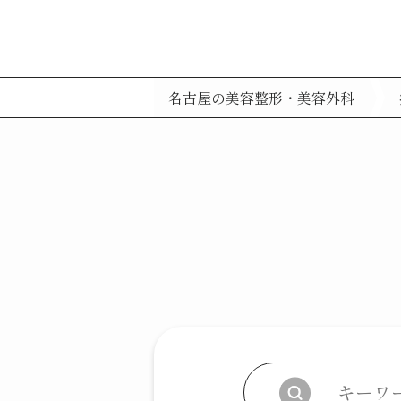
名古屋の美容整形・美容外科