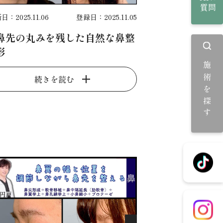
質問
日：2025.11.06
登録日：2025.11.05
鼻先の丸みを残した自然な鼻整
形
施術を探す
続きを読む