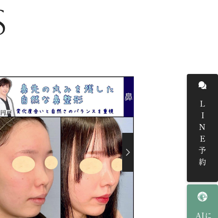
S
LINE予約
AIに