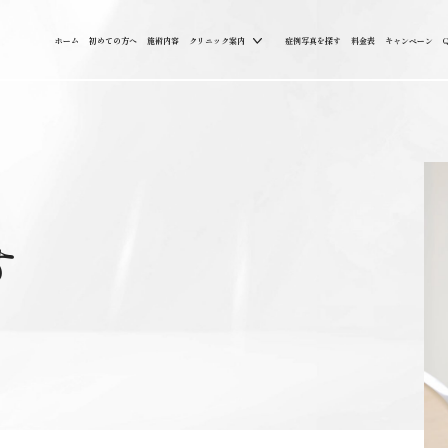
ホーム
初めての方へ
施術内容
クリニック案内
症例写真を探す
料金表
キャンペーン
す