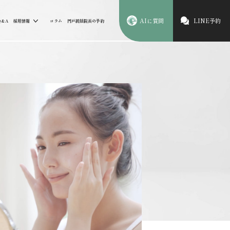
AIに質問
LINE予約
Q&A
採用情報
コラム
円戸統括院長の予約