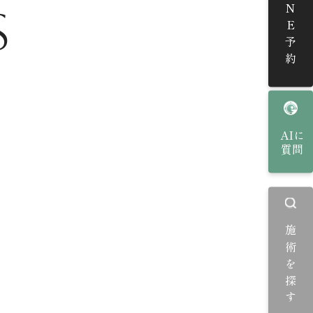
LINE予約
S
AIに
質問
施術を探す