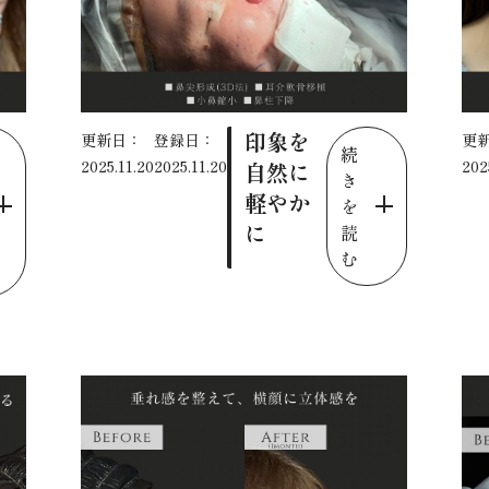
印象を
更新日：
登録日：
更
続
2025.11.20
2025.11.20
202
自然に
き
軽やか
を
に
読
む