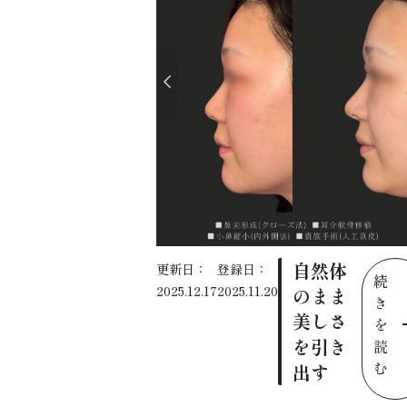
自然体
更新日：
登録日：
続
2025.12.17
2025.11.20
のまま
き
美しさ
を
を引き
読
む
出す