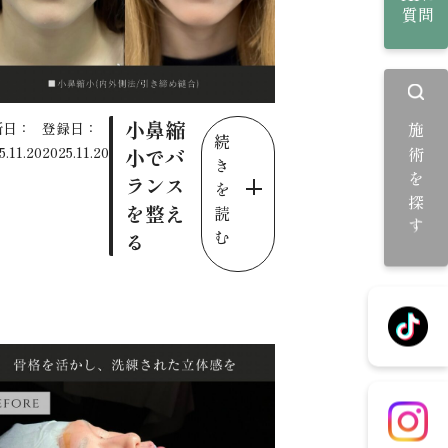
質問
小鼻縮
新日：
登録日：
施術を探す
続
5.11.20
2025.11.20
小でバ
き
ランス
を
を整え
読
む
る