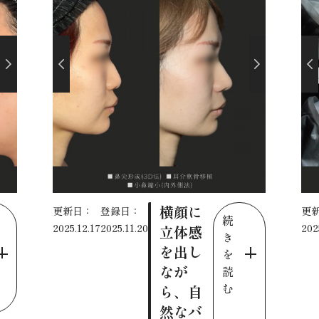
横顔に
更新日：
登録日：
更
続
2025.12.17
2025.11.20
202
立体感
き
を出し
を
なが
読
む
ら、自
然なバ