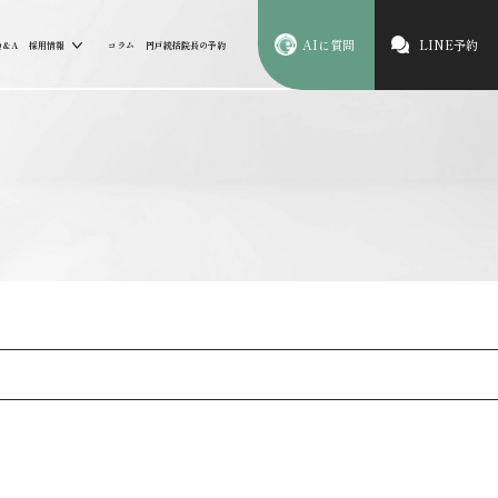
AIに質問
LINE予約
Q&A
採用情報
コラム
円戸統括院長の予約