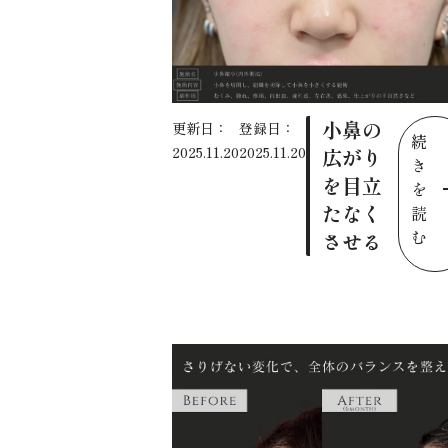
小鼻の
更新日：
登録日：
続
2025.11.20
2025.11.20
広がり
き
を目立
を
たなく
読
む
させる