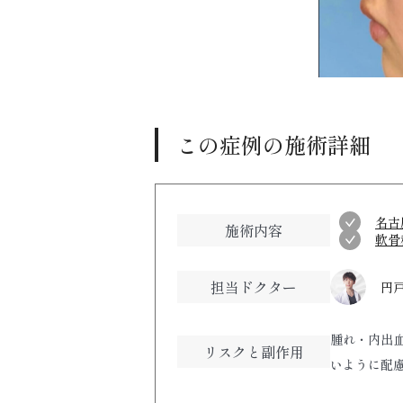
この症例の施術詳細
名古
施術内容
軟骨
担当ドクター
円戸
腫れ・内出
リスクと副作用
いように配