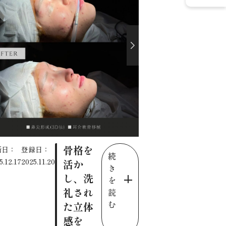
骨格を
新日：
登録日：
続
5.12.17
2025.11.20
活か
き
し、洗
を
礼され
読
む
た立体
感を