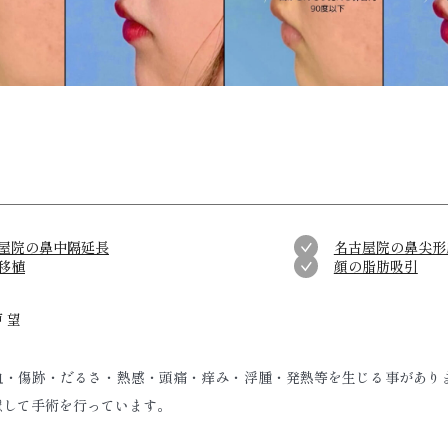
屋院の鼻中隔延長
名古屋院の鼻尖形
移植
顔の脂肪吸引
 望
血・傷跡・だるさ・熱感・頭痛・痒み・浮腫・発熱等を生じる事があり
慮して手術を行っています。