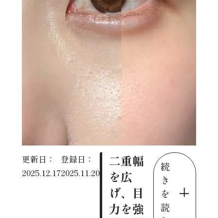
二重幅
更新日：
登録日：
続
2025.12.17
2025.11.20
を広
き
げ、目
を
力を強
読