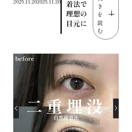
2025.11.20
2025.11.20
着法で
き
理想の
を
目元に
読
む