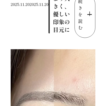
続
2025.11.20
2025.11.20
きく、
き
優しい
を
印象の
読
む
目元に