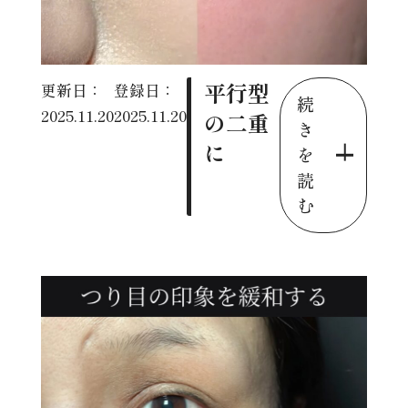
平行型
更新日：
登録日：
続
2025.11.20
2025.11.20
の二重
き
に
を
読
む