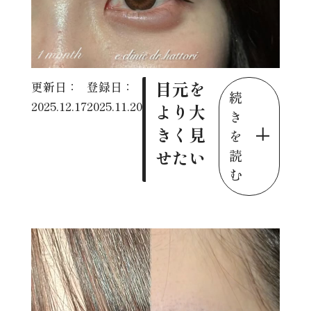
目元を
更新日：
登録日：
続
2025.12.17
2025.11.20
より大
き
きく見
を
せたい
読
む