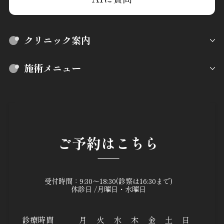
クリニック案内
施術メニュー
ご予約はこちら
受付時間：9:30～18:30(診察は16:30まで)
休診日 /月曜日・水曜日
診療時間
月
火
水
木
金
土
日