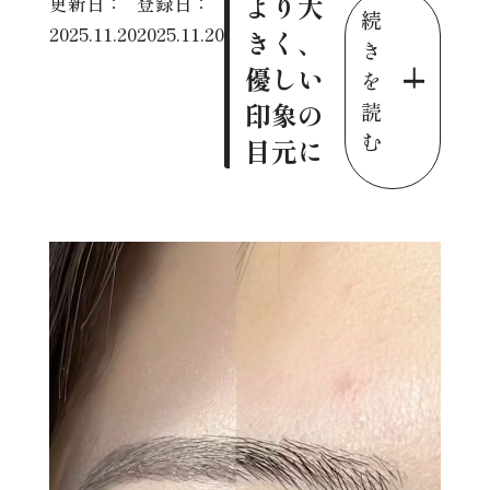
より大
更新日：
登録日：
続
2025.11.20
2025.11.20
きく、
き
優しい
を
印象の
読
む
目元に