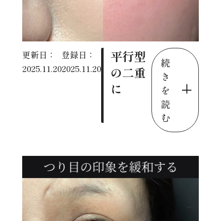
平行型
更新日：
登録日：
続
2025.11.20
2025.11.20
の二重
き
に
を
読
む