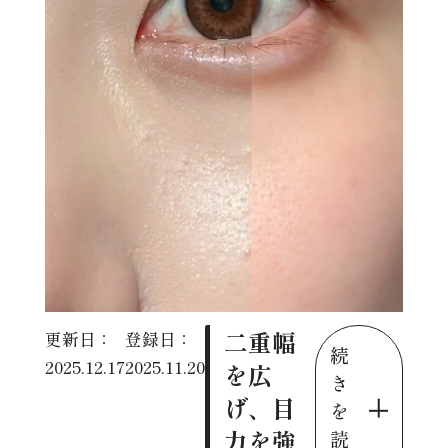
二重幅
更新日：
登録日：
続
2025.12.17
2025.11.20
を広
き
げ、目
を
力を強
読