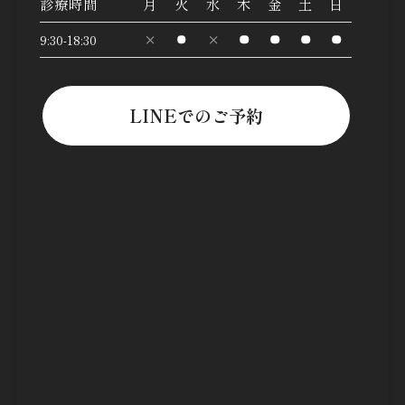
診療時間
月
火
水
木
金
土
日
9:30-18:30
LINEでのご予約