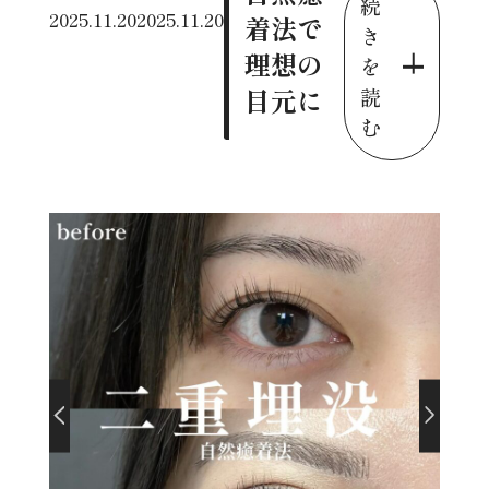
続
2025.11.20
2025.11.20
着法で
き
理想の
を
目元に
読
む