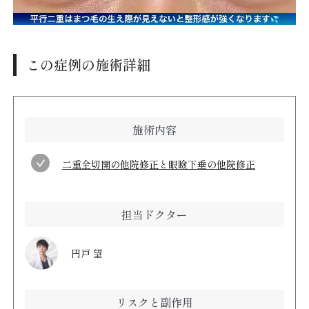
この症例の施術詳細
施術内容
二重全切開の他院修正と眼瞼下垂の他院修正
担当ドクター
円戸 望
リスクと副作用