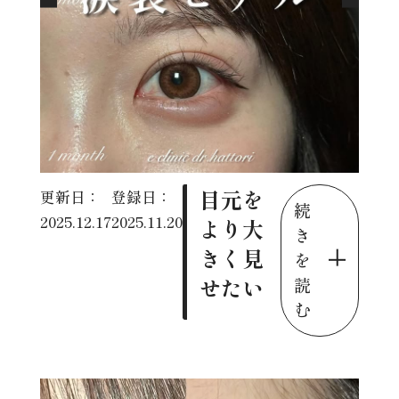
目元を
更新日：
登録日：
続
2025.12.17
2025.11.20
より大
き
きく見
を
せたい
読
む