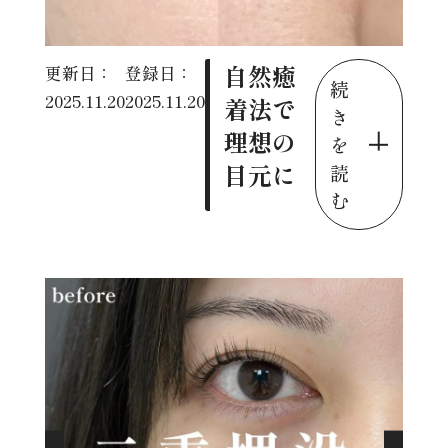
自然癒
更新日：
登録日：
続
2025.11.20
2025.11.20
着法で
き
理想の
を
目元に
読
む