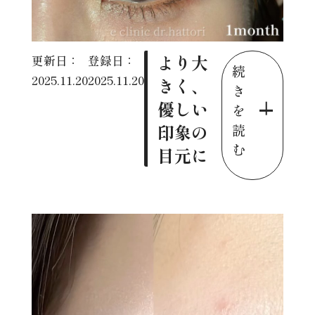
より大
更新日：
登録日：
続
2025.11.20
2025.11.20
きく、
き
優しい
を
印象の
読
む
目元に