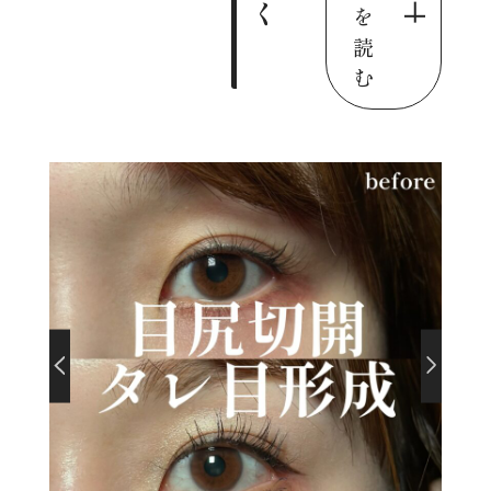
く
を
読
む