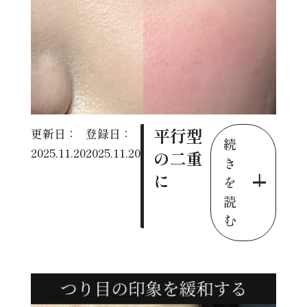
平行型
更新日：
登録日：
続
2025.11.20
2025.11.20
の二重
き
に
を
読
む