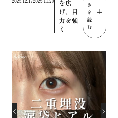
2025.12.17
2025.11.20
を広
き
げ、目
を
力を強
読
む
く