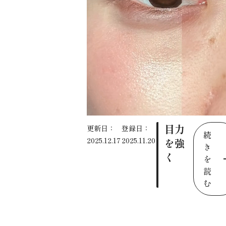
目力
更新日：
登録日：
続
2025.12.17
2025.11.20
を強
き
く
を
読
む