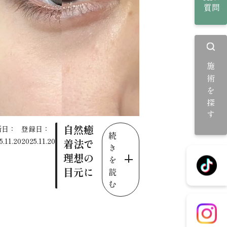
質問
施術を探す
自然癒
新日：
登録日：
続
5.11.20
2025.11.20
着法で
き
理想の
を
目元に
読
む