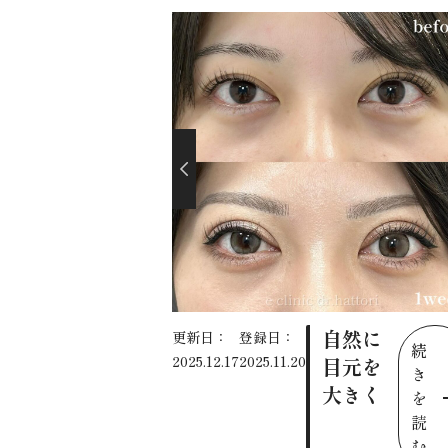
自然に
更新日：
登録日：
続
2025.12.17
2025.11.20
目元を
き
大きく
を
読
む