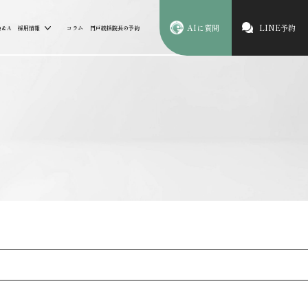
AIに質問
LINE予約
Q&A
採用情報
コラム
円戸統括院長の予約