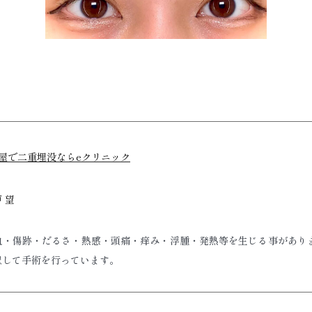
屋で二重埋没ならeクリニック
 望
血・傷跡・だるさ・熱感・頭痛・痒み・浮腫・発熱等を生じる事があり
慮して手術を行っています。