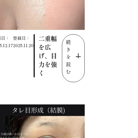
二重幅
新日：
登録日：
続
5.12.17
2025.11.20
を広
き
げ、目
を
力を強
読
む
く