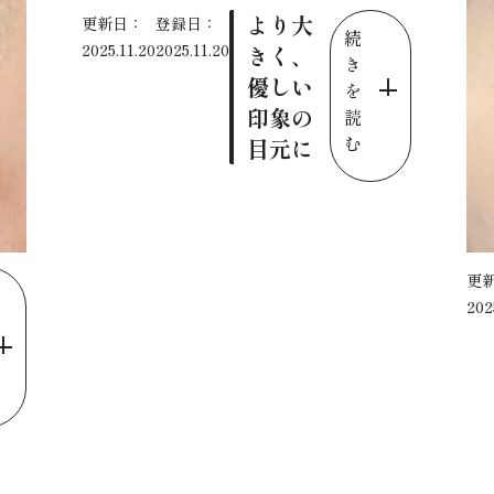
より大
更新日：
登録日：
続
2025.11.20
2025.11.20
きく、
き
優しい
を
印象の
読
む
目元に
更
202