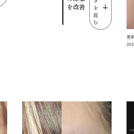
き
を改善
を
読
む
更
202