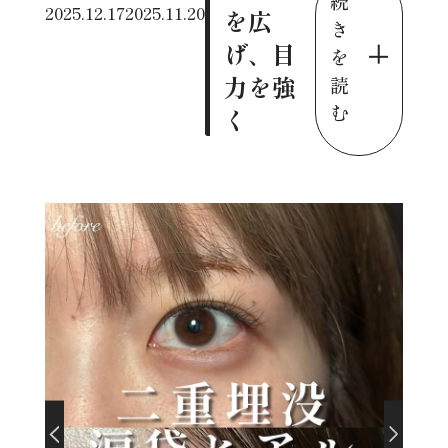
続
2025.12.17
2025.11.20
を広
き
げ、目
を
力を強
読
む
く