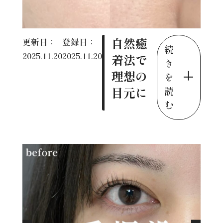
自然癒
更新日：
登録日：
続
2025.11.20
2025.11.20
着法で
き
理想の
を
目元に
読
む