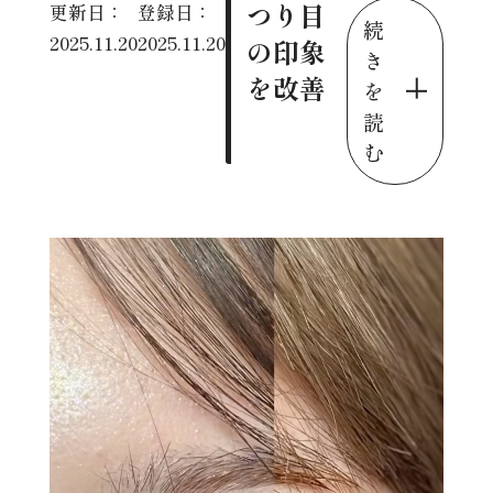
つり目
更新日：
登録日：
続
2025.11.20
2025.11.20
の印象
き
を改善
を
読
む