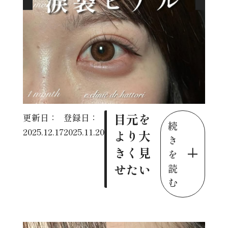
目元を
更新日：
登録日：
続
2025.12.17
2025.11.20
より大
き
きく見
を
せたい
読
む