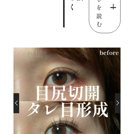
く
を
読
む