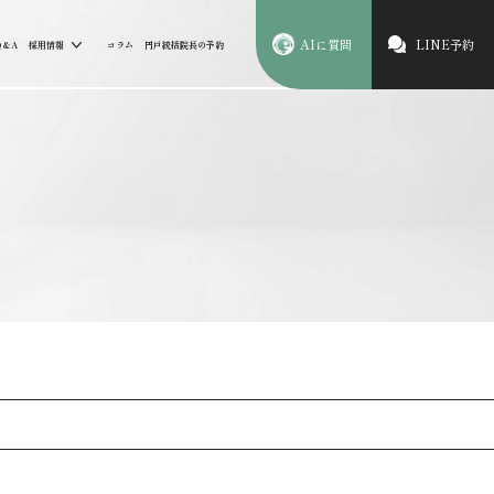
AIに質問
LINE予約
Q&A
採用情報
コラム
円戸統括院長の予約