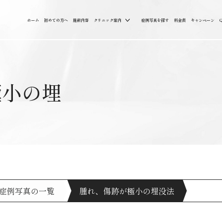
ホーム
初めての方へ
施術内容
クリニック案内
症例写真を探す
料金表
キャンペーン
極小の埋
症例写真の一覧
腫れ、傷跡が極小の埋没法