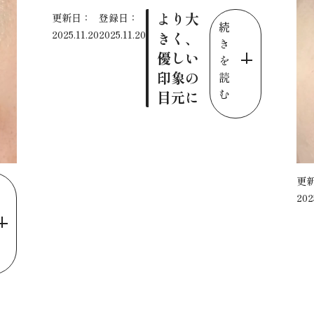
より大
更新日：
登録日：
続
2025.11.20
2025.11.20
きく、
き
優しい
を
印象の
読
む
目元に
更
202