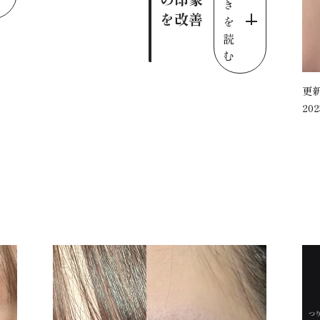
き
を改善
を
読
む
更
202