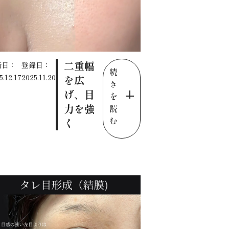
二重幅
新日：
登録日：
続
5.12.17
2025.11.20
を広
き
げ、目
を
力を強
読
む
く