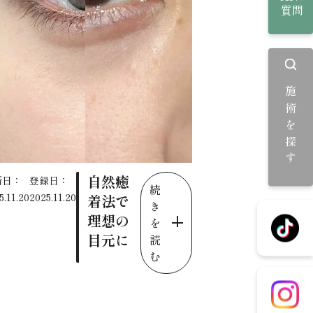
質問
施術を探す
自然癒
新日：
登録日：
続
5.11.20
2025.11.20
着法で
き
理想の
を
目元に
読
む