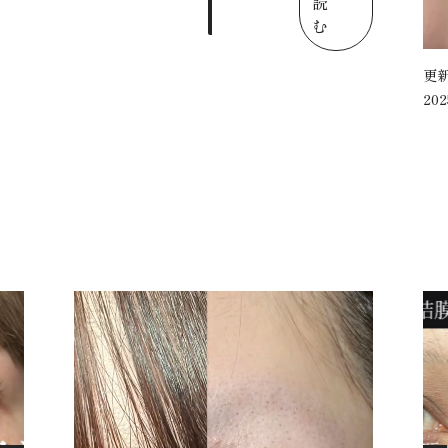
読
む
更
202