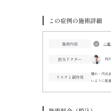
この症例の施術詳細
施術内容
二重
担当ドクター
円戸
腫れ・内出
リスクと副作用
いように配
施術料金（税込）