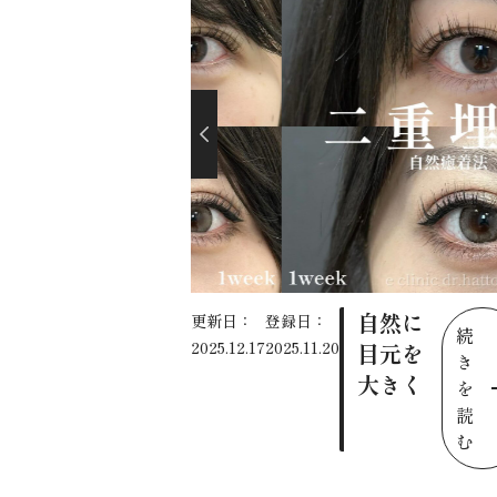
自然に
更新日：
登録日：
続
2025.12.17
2025.11.20
目元を
き
大きく
を
読
む