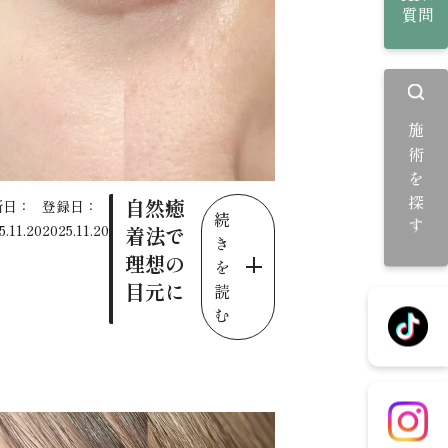
質問
施術を探す
自然癒
新日：
登録日：
続
5.11.20
2025.11.20
着法で
き
理想の
を
目元に
読
む