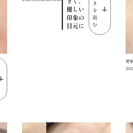
きく、
き
優しい
を
印象の
読
む
目元に
更
202