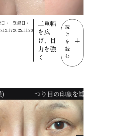
二重幅
新日：
登録日：
続
5.12.17
2025.11.20
を広
き
げ、目
を
力を強
読
む
く