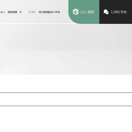
AIに質問
LINE予約
Q&A
採用情報
コラム
円戸統括院長の予約