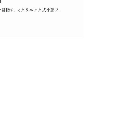
肪
を目指す、eクリニック式小顔フ